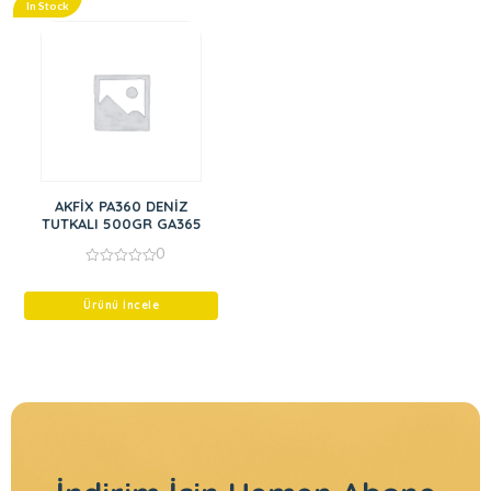
In Stock
AKFİX PA360 DENİZ
TUTKALI 500GR GA365
0
0
out
of
Ürünü İncele
5