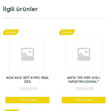
İlgili ürünler
In Stock
In Stock
AÇIK AGIZ SETİ 8 PRC REAL
AKFİX 705 MDF HIZLI
ÖZS
YAPIŞTIRICI200ML**
0
0
0
0
out
out
of
of
Ürünü İncele
Ürünü İncele
5
5