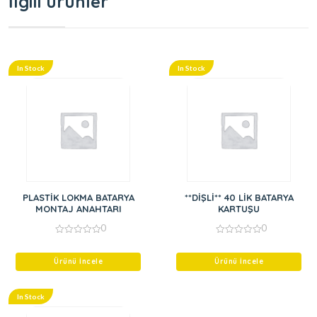
İlgili ürünler
In Stock
In Stock
PLASTİK LOKMA BATARYA
**DİŞLİ** 40 LİK BATARYA
MONTAJ ANAHTARI
KARTUŞU
0
0
0
0
out
out
of
of
Ürünü İncele
Ürünü İncele
5
5
In Stock