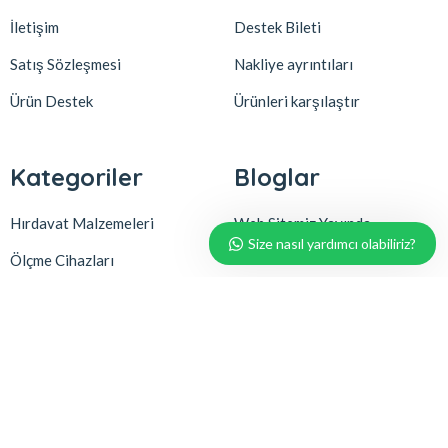
İletişim
Destek Bileti
Satış Sözleşmesi
Nakliye ayrıntıları
Ürün Destek
Ürünleri karşılaştır
Kategoriler
Bloglar
Hırdavat Malzemeleri
Web Sitemiz Yayında
Size nasıl yardımcı olabiliriz?
Ölçme Cihazları
Servis Aletleri
El Aletleri
Hobi Ürünleri
Bahçe Ürünleri
Oto Bakım