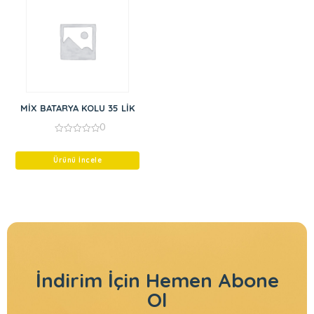
MİX BATARYA KOLU 35 LİK
0
0
out
of
Ürünü İncele
5
İndirim İçin
Hemen Abone
Ol