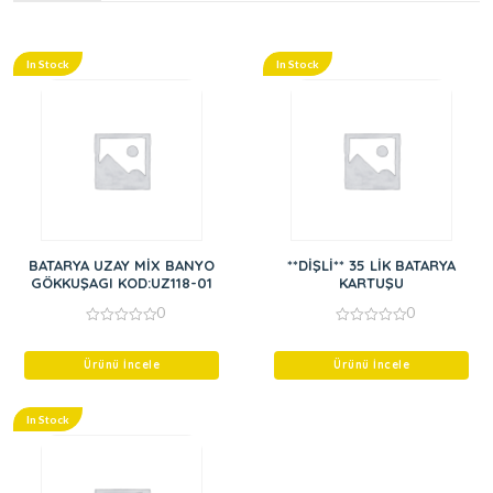
In Stock
In Stock
BATARYA UZAY MİX BANYO
**DİŞLİ** 35 LİK BATARYA
GÖKKUŞAGI KOD:UZ118-01
KARTUŞU
0
0
0
0
out
out
of
of
Ürünü İncele
Ürünü İncele
5
5
In Stock