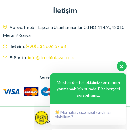
İletişim
Adres:
Pirebi, Taşcami Uzunharmanlar Cd NO:114/A, 42010
Meram/Konya
İletişim:
(+90) 531 606 57 63
E-Posta:
info@dedehirdavat.com
Güvenli Ödeme Seçenekleri
Müşteri destek ekibimiz sorularınızı
yanıtlamak için burada. Bize herşeyi
sorabilirsiniz.
Merhaba , size nasıl yardımcı
olabilirim ?
© 2024, Liabil Dizayn