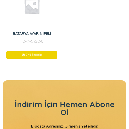
BATARYA AYAR NİPELİ
0
0
out
of
Ürünü İncele
5
İndirim İçin
Hemen Abone
Ol
E-posta Adresinizi Girmeniz Yeterlidir.