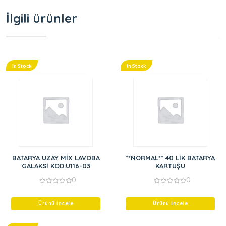
İlgili ürünler
In Stock
In Stock
BATARYA UZAY MİX LAVOBA
**NORMAL** 40 LİK BATARYA
GALAKSİ KOD:U116-03
KARTUŞU
0
0
0
0
out
out
of
of
Ürünü İncele
Ürünü İncele
5
5