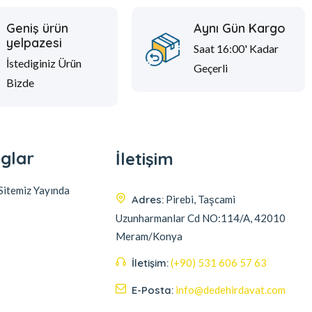
Geniş ürün
Aynı Gün Kargo
yelpazesi
Saat 16:00' Kadar
İstediginiz Ürün
Geçerli
Bizde
glar
İletişim
itemiz Yayında
Adres:
Pirebi, Taşcami
Uzunharmanlar Cd NO:114/A, 42010
Meram/Konya
İletişim:
(+90) 531 606 57 63
E-Posta:
info@dedehirdavat.com