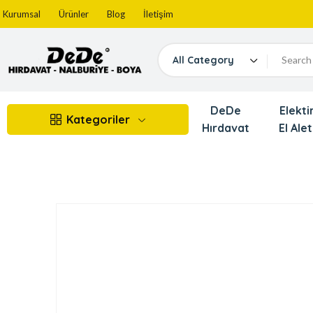
Kurumsal
Ürünler
Blog
İletişim
All Category
DeDe
Elektir
Kategoriler
Hırdavat
El Alet