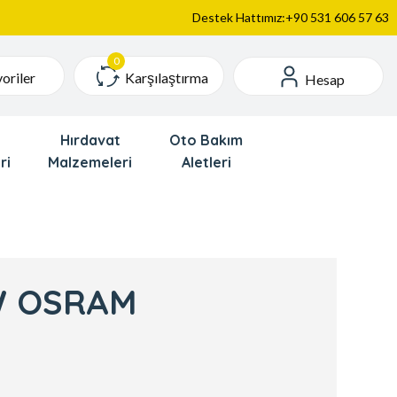
Destek Hattımız:+90 531 606 57 63
Karşılaştırma
oriler
Hesap
Hırdavat
Oto Bakım
ri
Malzemeleri
Aletleri
W OSRAM