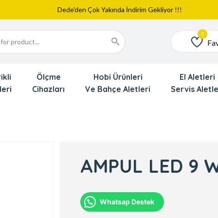
Web Sitemiz Yayında
Yeni Eklenen Ürünlerimizi İnceledinizmi ?
Dede'den Çok Yakında İndirim Gekliyor !!!
Fav
Favoriler
ikli
Ölçme
Hobi Ürünleri
El Aletleri
leri
Cihazları
Ve Bahçe Aletleri
Servis Aletle
AMPUL LED 9 
Whatsap Destek