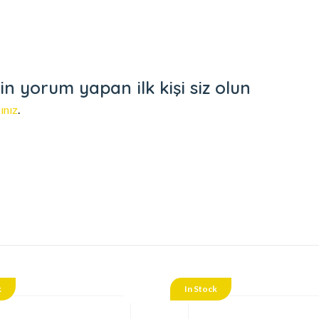
 yorum yapan ilk kişi siz olun
ınız
.
k
In Stock