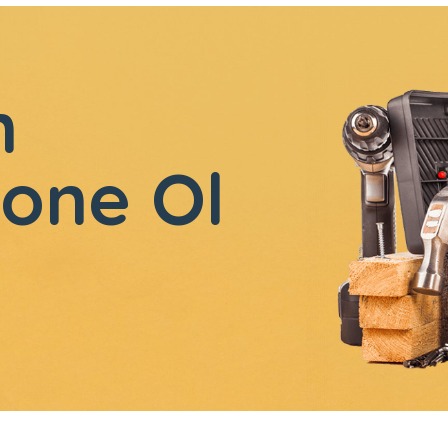
n
one Ol