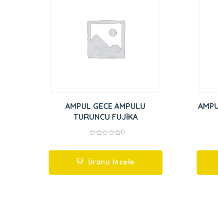
AMPUL GECE AMPULU
AMPU
TURUNCU FUJİKA
0
0
out
of
5
Ürünü İncele