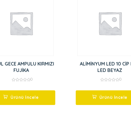
L GECE AMPULU KIRMIZI
ALİMİNYUM LED 10 CİP
FUJİKA
LED BEYAZ
0
0
0
0
out
out
of
of
5
5
Ürünü İncele
Ürünü İncele