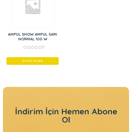
AMPUL SHOW AMPUL SARI
NORMAL 100 W
0
0
out
of
Ürünü İncele
5
İndirim İçin
Hemen Abone
Ol