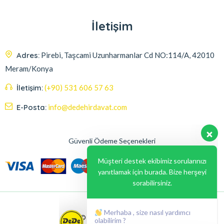
İletişim
Adres:
Pirebi, Taşcami Uzunharmanlar Cd NO:114/A, 42010
Meram/Konya
İletişim:
(+90) 531 606 57 63
E-Posta:
info@dedehirdavat.com
Güvenli Ödeme Seçenekleri
Müşteri destek ekibimiz sorularınızı
yanıtlamak için burada. Bize herşeyi
sorabilirsiniz.
Merhaba , size nasıl yardımcı
olabilirim ?
© 2024, Liabil Dizayn