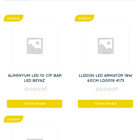
In Stock
In Stock
ALİMİNYUM LED 10 CİP BAR
LLEDON LED ARMATÜR 18W
LED BEYAZ
60CM LD0018 4173
0
0
0
0
out
out
of
of
Ürünü İncele
Ürünü İncele
5
5
In Stock