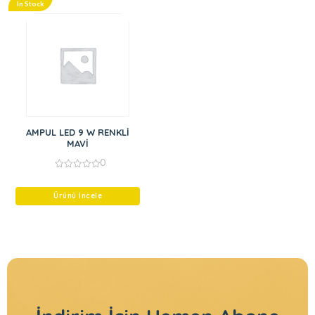
In Stock
AMPUL LED 9 W RENKLİ
MAVİ
0
0
out
of
Ürünü İncele
5