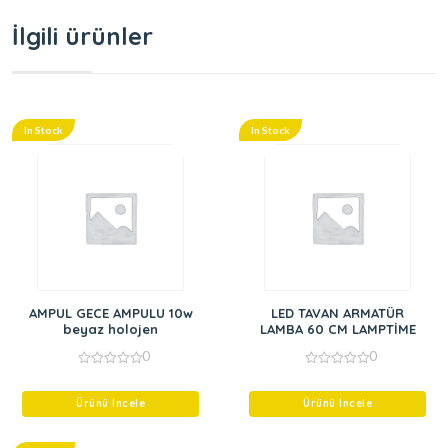
İlgili ürünler
In Stock
In Stock
AMPUL GECE AMPULU 10w
LED TAVAN ARMATÜR
beyaz holojen
LAMBA 60 CM LAMPTİME
0
0
0
0
out
out
of
of
Ürünü İncele
Ürünü İncele
5
5