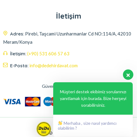
İletişim
Adres:
Pirebi, Taşcami Uzunharmanlar Cd NO:114/A, 42010
Meram/Konya
İletişim:
(+90) 531 606 57 63
E-Posta:
info@dedehirdavat.com
Güvenli Ödeme Seçenekleri
Müşteri destek ekibimiz sorularınızı
yanıtlamak için burada. Bize herşeyi
sorabilirsiniz.
Merhaba , size nasıl yardımcı
olabilirim ?
© 2024, Liabil Dizayn