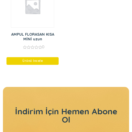
AMPUL FLORASAN KISA
MİNİ uzun
0
0
out
of
Ürünü İncele
5
İndirim İçin
Hemen Abone
Ol