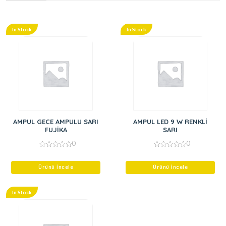
In Stock
In Stock
AMPUL GECE AMPULU SARI
AMPUL LED 9 W RENKLİ
FUJİKA
SARI
0
0
0
0
out
out
of
of
Ürünü İncele
Ürünü İncele
5
5
In Stock