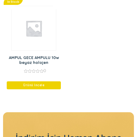
In Stock
AMPUL GECE AMPULU 10w
beyaz holojen
0
0
out
of
Ürünü İncele
5