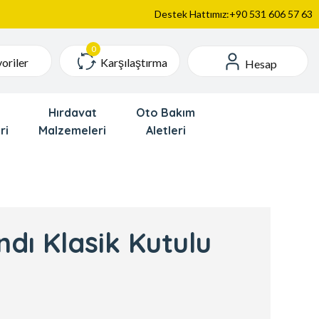
Destek Hattımız:+90 531 606 57 63
Karşılaştırma
oriler
Hesap
Hırdavat
Oto Bakım
ri
Malzemeleri
Aletleri
dı Klasik Kutulu