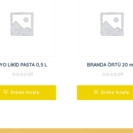
YO LİKİD PASTA 0,5 L
BRANDA ÖRTÜ 20 
0
0
0
0
out
out
of
of
5
5
Ürünü İncele
Ürünü İncele