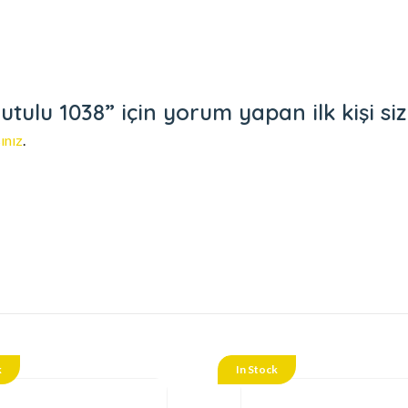
tulu 1038” için yorum yapan ilk kişi siz
ınız
.
k
In Stock