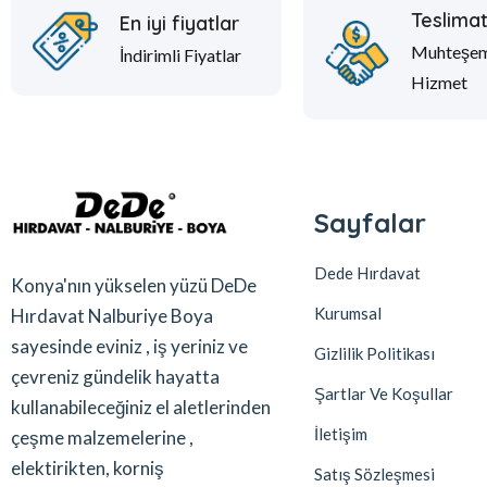
Teslima
En iyi fiyatlar
Muhteşe
İndirimli Fiyatlar
Hizmet
Sayfalar
Dede Hırdavat
Konya'nın yükselen yüzü DeDe
Kurumsal
Hırdavat Nalburiye Boya
sayesinde eviniz , iş yeriniz ve
Gizlilik Politikası
çevreniz gündelik hayatta
Şartlar Ve Koşullar
kullanabileceğiniz el aletlerinden
İletişim
çeşme malzemelerine ,
elektirikten, korniş
Satış Sözleşmesi