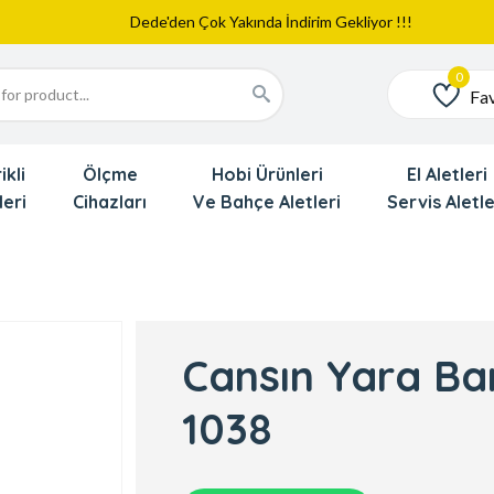
Web Sitemiz Yayında
Yeni Eklenen Ürünlerimizi İnceledinizmi ?
Dede'den Çok Yakında İndirim Gekliyor !!!
Fav
Favoriler
ikli
Ölçme
Hobi Ürünleri
El Aletleri
leri
Cihazları
Ve Bahçe Aletleri
Servis Aletle
Cansın Yara Ban
1038