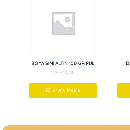
BOYA SİMİ ALTIN 100 GR PUL
D
0
0
out
of
5
Ürünü İncele