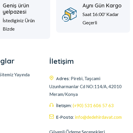
Geniş ürün
Aynı Gün Kargo
yelpazesi
Saat 16:00' Kadar
İstediginiz Ürün
Geçerli
Bizde
glar
İletişim
itemiz Yayında
Adres:
Pirebi, Taşcami
Uzunharmanlar Cd NO:114/A, 42010
Meram/Konya
İletişim:
(+90) 531 606 57 63
E-Posta:
info@dedehirdavat.com
Güvenli Ödeme Seçenekleri
Müşteri destek ekibimiz