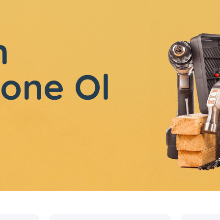
n
one Ol