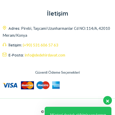
İletişim
Adres:
Pirebi, Taşcami Uzunharmanlar Cd NO:114/A, 42010
Meram/Konya
İletişim:
(+90) 531 606 57 63
E-Posta:
info@dedehirdavat.com
Güvenli Ödeme Seçenekleri
Müşteri destek ekibimiz sorularınızı
yanıtlamak için burada. Bize herşeyi
sorabilirsiniz.
Merhaba , size nasıl yardımcı
olabilirim ?
© 2024, Liabil Dizayn