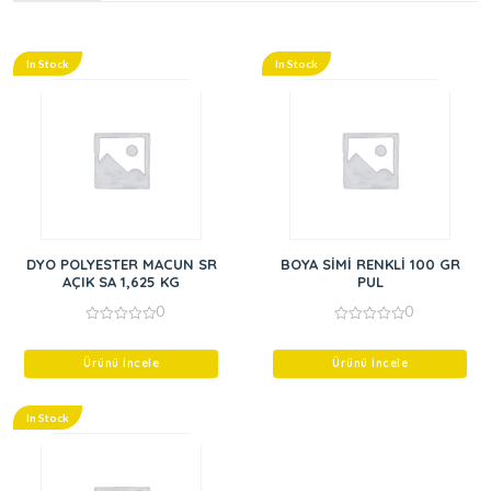
In Stock
In Stock
DYO POLYESTER MACUN SR
BOYA SİMİ RENKLİ 100 GR
AÇIK SA 1,625 KG
PUL
0
0
0
0
out
out
of
of
Ürünü İncele
Ürünü İncele
5
5
In Stock