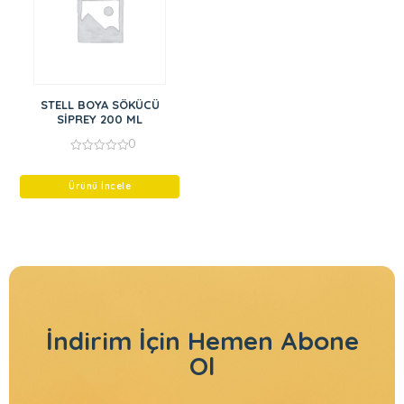
STELL BOYA SÖKÜCÜ
SİPREY 200 ML
0
0
out
of
Ürünü İncele
5
İndirim İçin
Hemen Abone
Ol