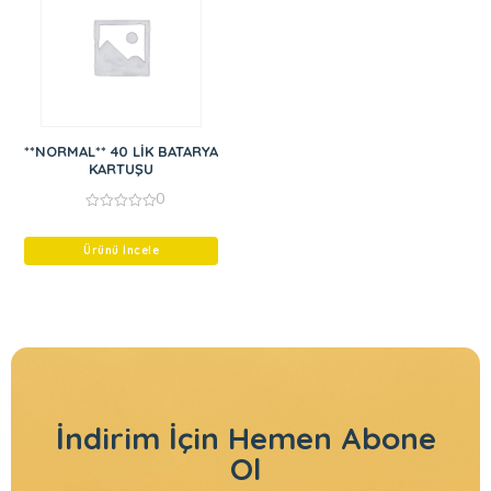
**NORMAL** 40 LİK BATARYA
KARTUŞU
0
0
out
of
Ürünü İncele
5
İndirim İçin
Hemen Abone
Ol