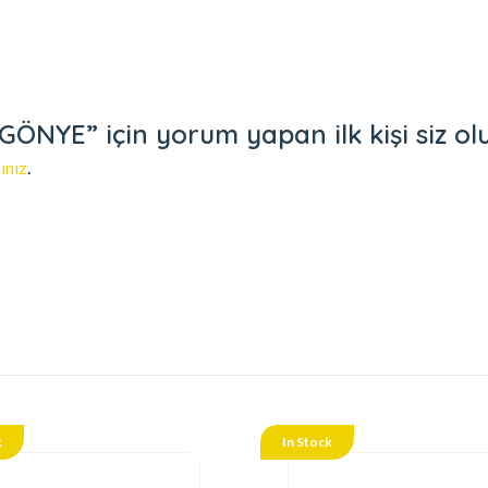
ÖNYE” için yorum yapan ilk kişi siz ol
ınız
.
k
In Stock