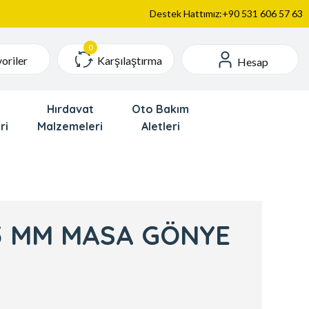
Destek Hattımız:+90 531 606 57 63
Karşılaştırma
oriler
Hesap
Hırdavat
Oto Bakım
ri
Malzemeleri
Aletleri
25 MM MASA GÖNYE