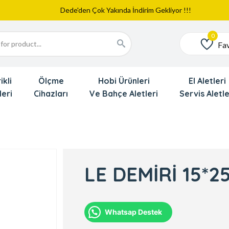
Web Sitemiz Yayında
Yeni Eklenen Ürünlerimizi İnceledinizmi ?
Dede'den Çok Yakında İndirim Gekliyor !!!
Fav
Favoriler
ikli
Ölçme
Hobi Ürünleri
El Aletleri
leri
Cihazları
Ve Bahçe Aletleri
Servis Aletle
LE DEMİRİ 15*
Whatsap Destek