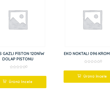
 GAZLI PİSTON 120NİW
EKO NOKTALI 096 KROM
DOLAP PİSTONU
0
0
0
out
0
of
out
5
Ürünü İncele
of
5
Ürünü İncele