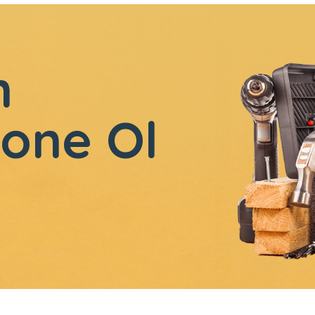
n
one Ol