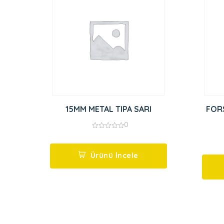
15MM METAL TIPA SARI
FORS
0
0
out
of
5
Ürünü İncele