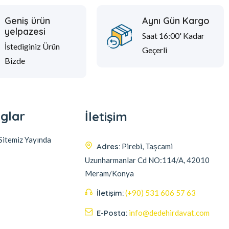
Geniş ürün
Aynı Gün Kargo
yelpazesi
Saat 16:00' Kadar
İstediginiz Ürün
Geçerli
Bizde
glar
İletişim
itemiz Yayında
Adres:
Pirebi, Taşcami
Uzunharmanlar Cd NO:114/A, 42010
Meram/Konya
İletişim:
(+90) 531 606 57 63
E-Posta:
info@dedehirdavat.com