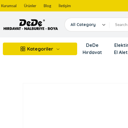
Kurumsal
Ürünler
Blog
İletişim
All Category
DeDe
Elektir
Kategoriler
Hırdavat
El Alet