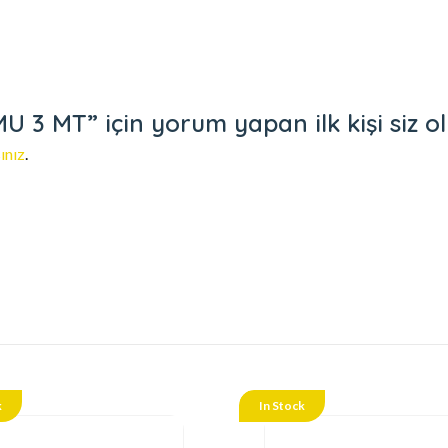
 MT” için yorum yapan ilk kişi siz o
ınız
.
k
In Stock