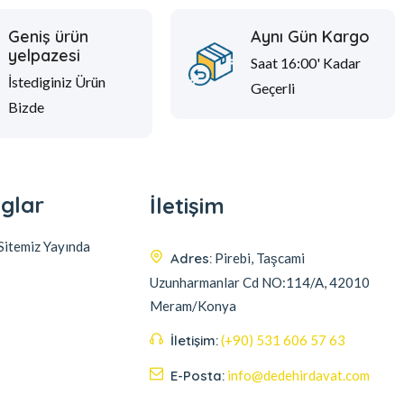
Geniş ürün
Aynı Gün Kargo
yelpazesi
Saat 16:00' Kadar
İstediginiz Ürün
Geçerli
Bizde
glar
İletişim
itemiz Yayında
Adres:
Pirebi, Taşcami
Uzunharmanlar Cd NO:114/A, 42010
Meram/Konya
İletişim:
(+90) 531 606 57 63
E-Posta:
info@dedehirdavat.com