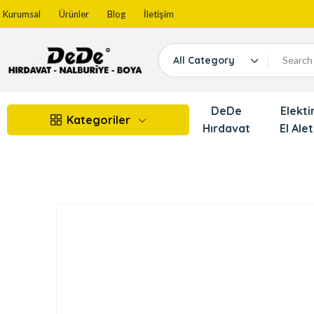
Kurumsal
Ürünler
Blog
İletişim
All Category
DeDe
Elektir
Kategoriler
Hırdavat
El Alet