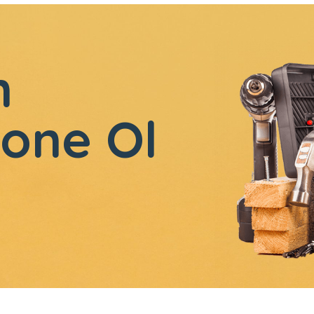
n
one Ol