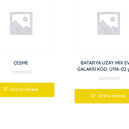
ÇEŞME
BATARYA UZAY MİX E
GALAKSİ KOD: U116-02 
0
0
0
out
0
of
out
5
Ürünü İncele
of
5
Ürünü İncele