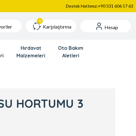
Destek Hattımız:+90 531 606 57 63
Karşılaştırma
oriler
Hesap
Hırdavat
Oto Bakım
ri
Malzemeleri
Aletleri
 SU HORTUMU 3