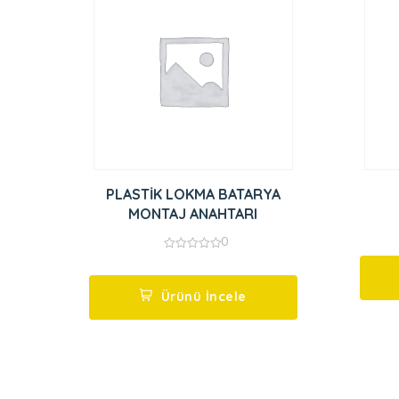
PLASTİK LOKMA BATARYA
MONTAJ ANAHTARI
0
0
out
of
5
Ürünü İncele