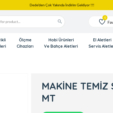
Web Sitemiz Yayında
Yeni Eklenen Ürünlerimizi İnceledinizmi ?
Dede'den Çok Yakında İndirim Gekliyor !!!
Fav
Favoriler
ikli
Ölçme
Hobi Ürünleri
El Aletleri
leri
Cihazları
Ve Bahçe Aletleri
Servis Aletle
MAKİNE TEMİZ
MT