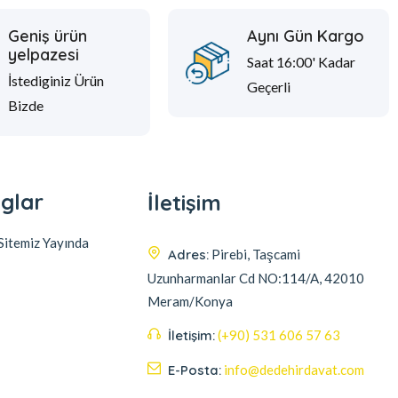
Geniş ürün
Aynı Gün Kargo
yelpazesi
Saat 16:00' Kadar
İstediginiz Ürün
Geçerli
Bizde
glar
İletişim
itemiz Yayında
Adres:
Pirebi, Taşcami
Uzunharmanlar Cd NO:114/A, 42010
Meram/Konya
İletişim:
(+90) 531 606 57 63
E-Posta:
info@dedehirdavat.com