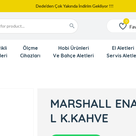
Web Sitemiz Yayında
Yeni Eklenen Ürünlerimizi İnceledinizmi ?
Dede'den Çok Yakında İndirim Gekliyor !!!
Fav
Favoriler
ikli
Ölçme
Hobi Ürünleri
El Aletleri
leri
Cihazları
Ve Bahçe Aletleri
Servis Aletle
MARSHALL ENA
L K.KAHVE