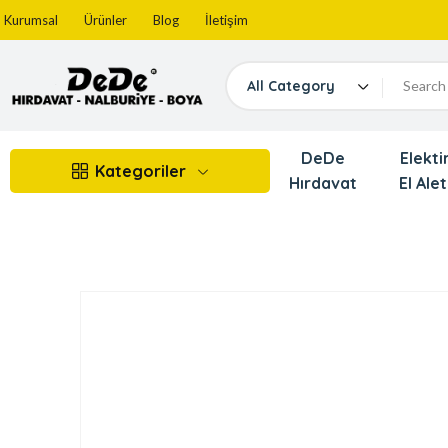
Kurumsal
Ürünler
Blog
İletişim
All Category
DeDe
Elektir
Kategoriler
Hırdavat
El Alet