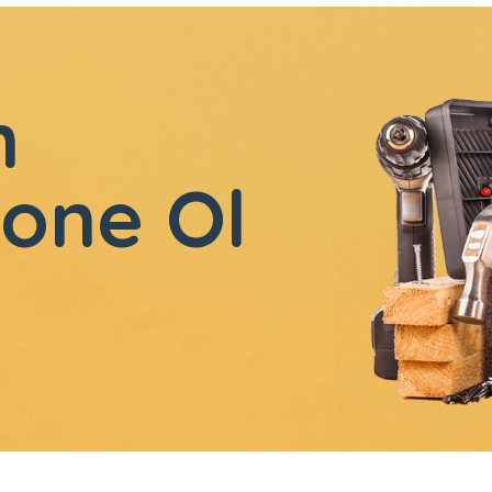
n
one Ol