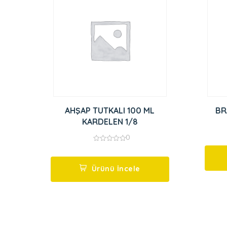
AHŞAP TUTKALI 100 ML
BR
KARDELEN 1/8
0
0
out
of
5
Ürünü İncele