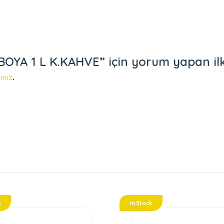
A 1 L K.KAHVE” için yorum yapan ilk k
ınız
.
k
In Stock