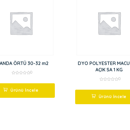
ANDA ÖRTÜ 30-32 m2
DYO POLYESTER MACU
AÇIK SA 1 KG
0
0
0
out
0
of
out
5
Ürünü İncele
of
5
Ürünü İncele