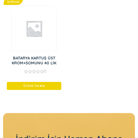
In Stock
BATARYA KARTUŞ ÜST
KROM+SOMUNU 40 LİK
0
0
out
of
Ürünü İncele
5