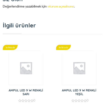
Değerlendirme yazabilmek için
oturum açmalısınız
.
İlgili ürünler
In Stock
In Stock
AMPUL LED 9 W RENKLİ
AMPUL LED 9 W RENKLİ
SARI
YEŞİL
0
0
0
0