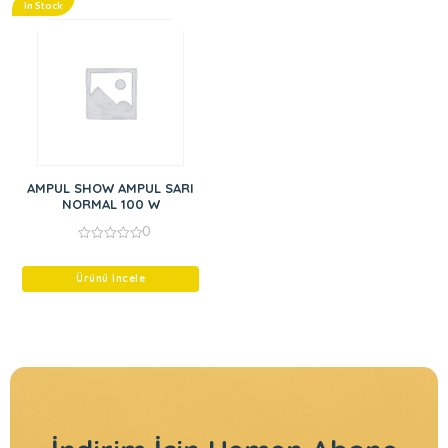
In Stock
AMPUL SHOW AMPUL SARI
NORMAL 100 W
0
0
out
of
Ürünü İncele
5