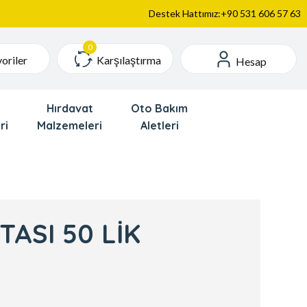
Destek Hattımız:+90 531 606 57 63
Karşılaştırma
oriler
Hesap
Hırdavat
Oto Bakım
ri
Malzemeleri
Aletleri
ASI 50 LİK