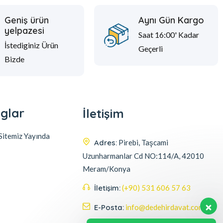
Geniş ürün
Aynı Gün Kargo
yelpazesi
Saat 16:00' Kadar
İstediginiz Ürün
Geçerli
Bizde
glar
İletişim
itemiz Yayında
Adres:
Pirebi, Taşcami
Uzunharmanlar Cd NO:114/A, 42010
Meram/Konya
İletişim:
(+90) 531 606 57 63
E-Posta:
info@dedehirdavat.com