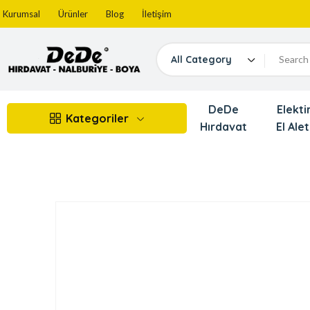
Kurumsal
Ürünler
Blog
İletişim
All Category
DeDe
Elektir
Kategoriler
Hırdavat
El Alet