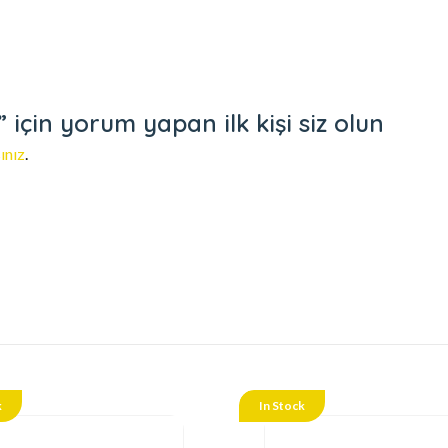
çin yorum yapan ilk kişi siz olun
ınız
.
k
In Stock