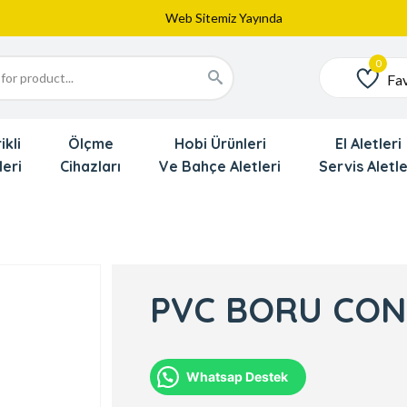
Web Sitemiz Yayında
Yeni Eklenen Ürünlerimizi İnceledinizmi ?
Dede'den Çok Yakında İndirim Gekliyor !!!
Fav
Favoriler
ikli
Ölçme
Hobi Ürünleri
El Aletleri
leri
Cihazları
Ve Bahçe Aletleri
Servis Aletle
PVC BORU CONT
Whatsap Destek