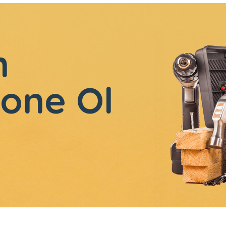
n
one Ol