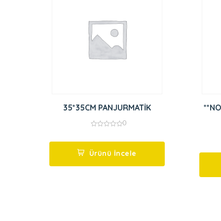
35*35CM PANJURMATİK
**NO
0
0
out
of
5
Ürünü İncele