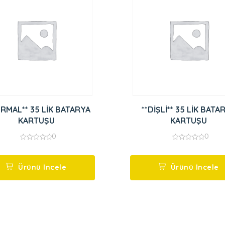
RMAL** 35 LİK BATARYA
**DİŞLİ** 35 LİK BATA
KARTUŞU
KARTUŞU
0
0
0
0
out
out
of
of
5
5
Ürünü İncele
Ürünü İncele