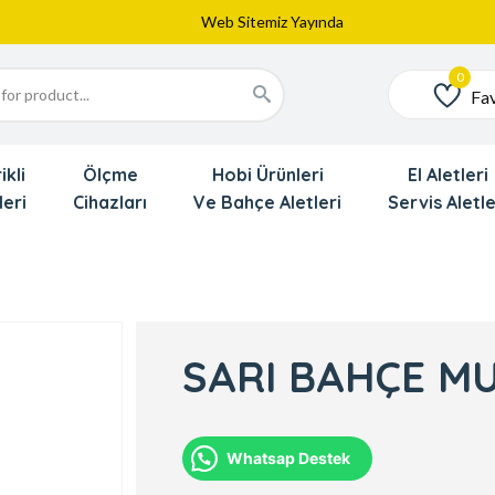
Web Sitemiz Yayında
Yeni Eklenen Ürünlerimizi İnceledinizmi ?
Dede'den Çok Yakında İndirim Gekliyor !!!
Fav
Favoriler
ikli
Ölçme
Hobi Ürünleri
El Aletleri
leri
Cihazları
Ve Bahçe Aletleri
Servis Aletle
SARI BAHÇE M
Whatsap Destek