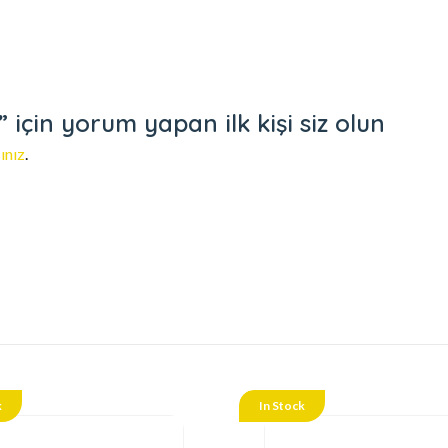
çin yorum yapan ilk kişi siz olun
ınız
.
k
In Stock