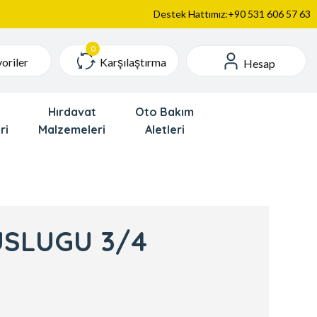
Destek Hattımız:+90 531 606 57 63
Karşılaştırma
oriler
Hesap
Hırdavat
Oto Bakım
ri
Malzemeleri
Aletleri
USLUGU 3/4