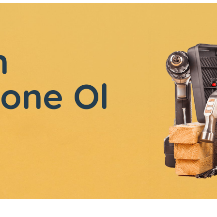
n
one Ol