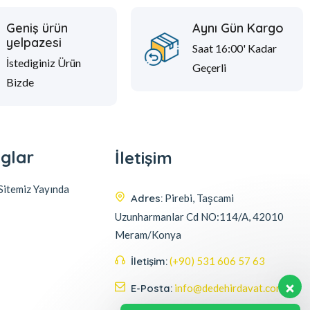
Geniş ürün
Aynı Gün Kargo
yelpazesi
Saat 16:00' Kadar
İstediginiz Ürün
Geçerli
Bizde
glar
İletişim
itemiz Yayında
Adres:
Pirebi, Taşcami
Uzunharmanlar Cd NO:114/A, 42010
Meram/Konya
İletişim:
(+90) 531 606 57 63
E-Posta:
info@dedehirdavat.com