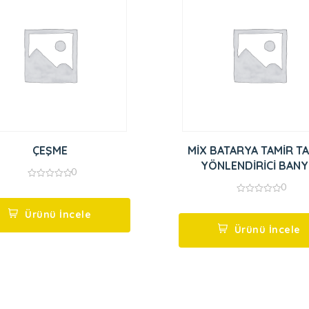
ÇEŞME
MİX BATARYA TAMİR TA
YÖNLENDİRİCİ BAN
0
0
0
out
0
of
out
5
Ürünü İncele
of
5
Ürünü İncele