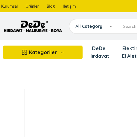
Kurumsal
Ürünler
Blog
İletişim
All Category
DeDe
Elektir
Kategoriler
Hırdavat
El Alet