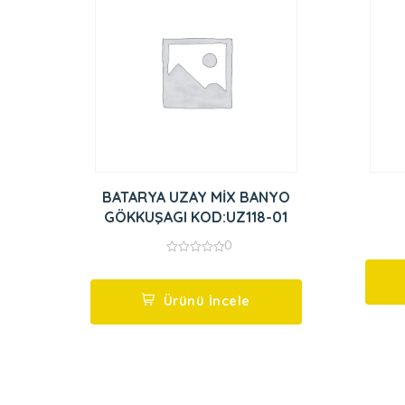
BATARYA UZAY MİX BANYO
GÖKKUŞAGI KOD:UZ118-01
0
0
out
of
5
Ürünü İncele