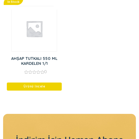
In Stock
AHŞAP TUTKALI 550 ML
KARDELEN 1/1
0
0
out
of
Ürünü İncele
5