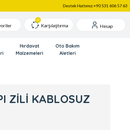
Destek Hattımız:+90 531 606 57 63
Karşılaştırma
oriler
Hesap
Hırdavat
Oto Bakım
ri
Malzemeleri
Aletleri
I ZİLİ KABLOSUZ