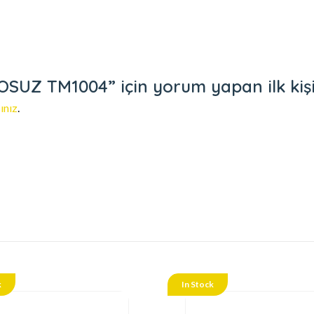
UZ TM1004” için yorum yapan ilk kişi 
ınız
.
k
In Stock