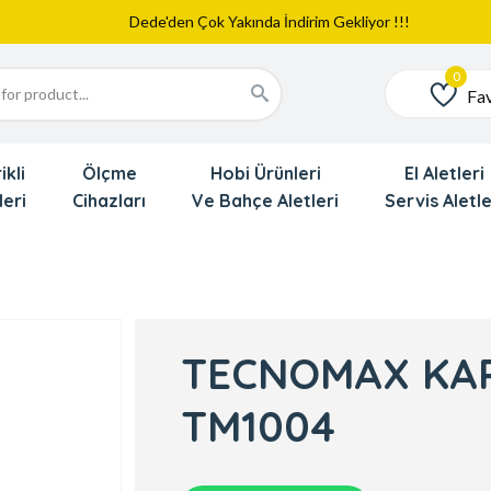
Web Sitemiz Yayında
Yeni Eklenen Ürünlerimizi İnceledinizmi ?
Dede'den Çok Yakında İndirim Gekliyor !!!
Fav
Favoriler
ikli
Ölçme
Hobi Ürünleri
El Aletleri
leri
Cihazları
Ve Bahçe Aletleri
Servis Aletle
TECNOMAX KAP
TM1004