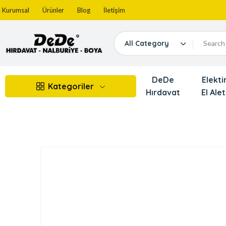
Kurumsal
Ürünler
Blog
İletişim
All Category
DeDe
Elektir
Kategoriler
Hırdavat
El Alet