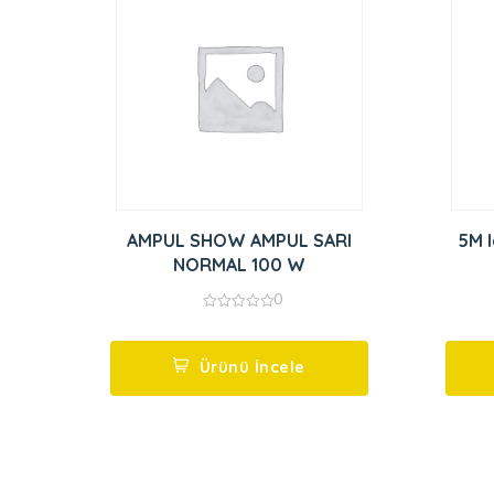
AMPUL SHOW AMPUL SARI
5M l
NORMAL 100 W
0
0
out
of
5
Ürünü İncele