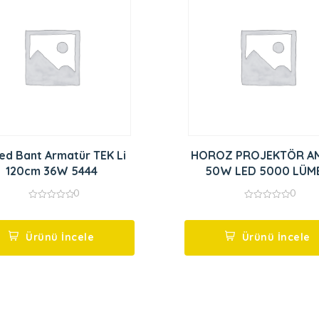
ed Bant Armatür TEK Li
HOROZ PROJEKTÖR A
120cm 36W 5444
50W LED 5000 LÜM
0
0
0
0
out
out
of
of
5
5
Ürünü İncele
Ürünü İncele