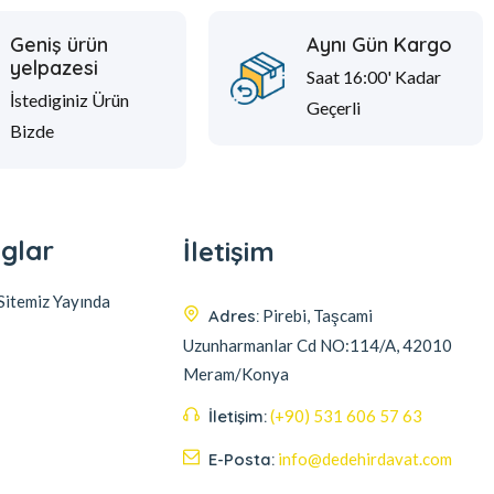
Geniş ürün
Aynı Gün Kargo
yelpazesi
Saat 16:00' Kadar
İstediginiz Ürün
Geçerli
Bizde
glar
İletişim
itemiz Yayında
Adres:
Pirebi, Taşcami
Uzunharmanlar Cd NO:114/A, 42010
Meram/Konya
İletişim:
(+90) 531 606 57 63
E-Posta:
info@dedehirdavat.com