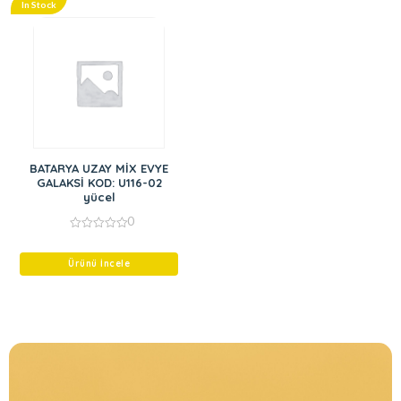
In Stock
BATARYA UZAY MİX EVYE
GALAKSİ KOD: U116-02
yücel
0
0
out
of
Ürünü İncele
5