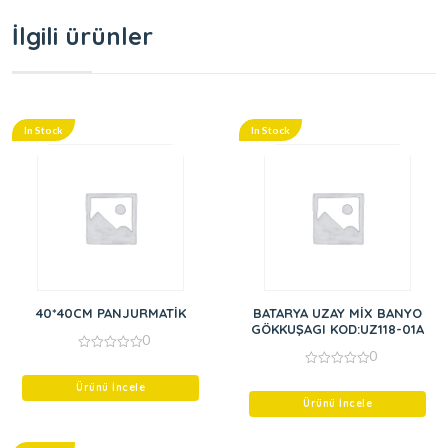
İlgili ürünler
In Stock
In Stock
40*40CM PANJURMATİK
BATARYA UZAY MİX BANYO
GÖKKUŞAGI KOD:UZ118-01A
0
0
0
out
0
of
Ürünü İncele
out
5
of
Ürünü İncele
5