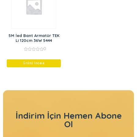
5M led Bant Armatür TEK
Li 120cm 36W 5444
0
0
out
of
Ürünü İncele
5
İndirim İçin
Hemen Abone
Ol