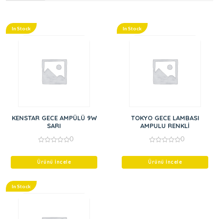
In Stock
In Stock
KENSTAR GECE AMPÜLÜ 9W
TOKYO GECE LAMBASI
SARI
AMPULU RENKLİ
0
0
0
0
out
out
of
of
Ürünü İncele
Ürünü İncele
5
5
In Stock