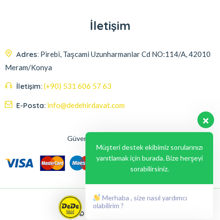
İletişim
Adres:
Pirebi, Taşcami Uzunharmanlar Cd NO:114/A, 42010
Meram/Konya
İletişim:
(+90) 531 606 57 63
E-Posta:
info@dedehirdavat.com
Güvenli Ödeme Seçenekleri
Müşteri destek ekibimiz sorularınızı
yanıtlamak için burada. Bize herşeyi
sorabilirsiniz.
Merhaba , size nasıl yardımcı
olabilirim ?
© 2024, Liabil Dizayn