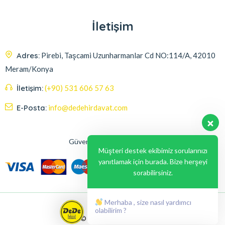
İletişim
Adres:
Pirebi, Taşcami Uzunharmanlar Cd NO:114/A, 42010
Meram/Konya
İletişim:
(+90) 531 606 57 63
E-Posta:
info@dedehirdavat.com
Güvenli Ödeme Seçenekleri
Müşteri destek ekibimiz sorularınızı
yanıtlamak için burada. Bize herşeyi
sorabilirsiniz.
Merhaba , size nasıl yardımcı
olabilirim ?
© 2024, Liabil Dizayn