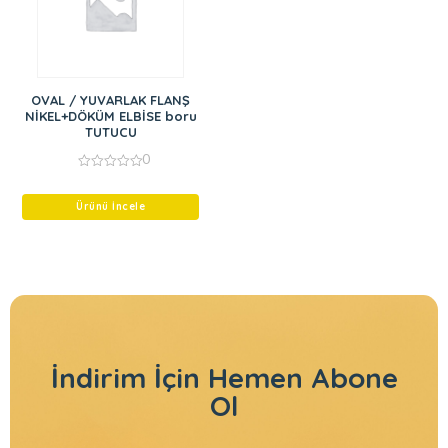
OVAL / YUVARLAK FLANŞ
NİKEL+DÖKÜM ELBİSE boru
TUTUCU
0
0
out
of
Ürünü İncele
5
İndirim İçin
Hemen Abone
Ol