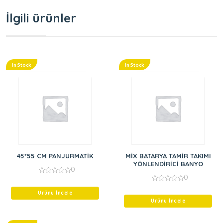
İlgili ürünler
In Stock
In Stock
45*55 CM PANJURMATİK
MİX BATARYA TAMİR TAKIMI
YÖNLENDİRİCİ BANYO
0
0
0
out
0
of
Ürünü İncele
out
5
of
Ürünü İncele
5