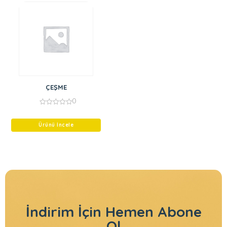
ÇEŞME
0
0
out
of
Ürünü İncele
5
İndirim İçin
Hemen Abone
Ol