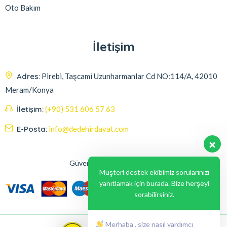
Oto Bakım
İletişim
Adres:
Pirebi, Taşcami Uzunharmanlar Cd NO:114/A, 42010
Meram/Konya
İletişim:
(+90) 531 606 57 63
E-Posta:
info@dedehirdavat.com
Güvenli Ödeme Seçenekleri
Müşteri destek ekibimiz sorularınızı
yanıtlamak için burada. Bize herşeyi
sorabilirsiniz.
Merhaba , size nasıl yardımcı