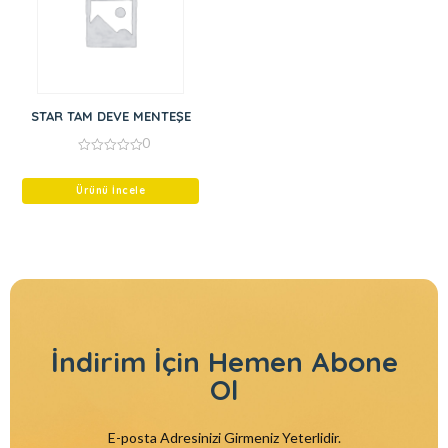
STAR TAM DEVE MENTEŞE
0
0
out
of
Ürünü İncele
5
İndirim İçin
Hemen Abone
Ol
E-posta Adresinizi Girmeniz Yeterlidir.