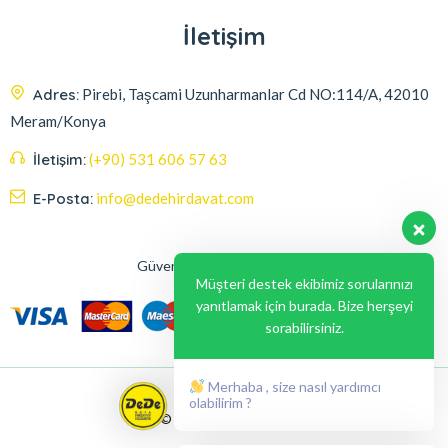
İletişim
Adres:
Pirebi, Taşcami Uzunharmanlar Cd NO:114/A, 42010
Meram/Konya
İletişim:
(+90) 531 606 57 63
E-Posta:
info@dedehirdavat.com
Güvenli Ödeme Seçenekleri
Müşteri destek ekibimiz sorularınızı
yanıtlamak için burada. Bize herşeyi
sorabilirsiniz.
Merhaba , size nasıl yardımcı
olabilirim ?
© 2024, Liabil Dizayn