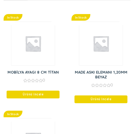
In Stock
In Stock
MOBİLYA AYAGI 8 CM TİTAN
MADE ASKI ELEMANI 1,20MM
BEYAZ
0
0
0
out
0
of
Ürünü İncele
out
5
of
Ürünü İncele
5
In Stock